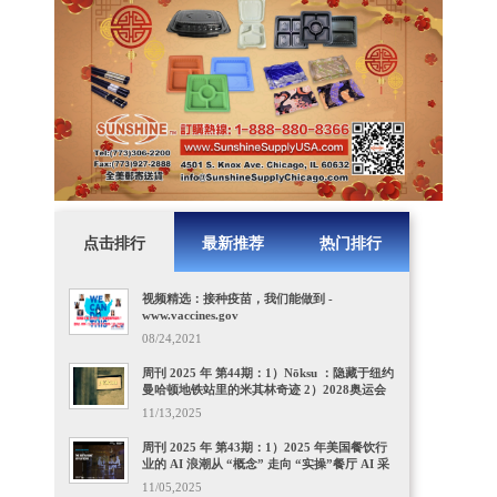
点击排行
最新推荐
热门排行
视频精选：接种疫苗，我们能做到 -
www.vaccines.gov
08/24,2021
周刊 2025 年 第44期：1）Nōksu ：隐藏于纽约
曼哈顿地铁站里的米其林奇迹 2）2028奥运会
正式签约洛杉矶阿卡迪亚市为奥运赛区城，美
11/13,2025
籍华裔市长掌舵, 本地餐饮酒店业欣喜 3）佛州
新规：所有企业都要查员工 “美国合法工作资
周刊 2025 年 第43期：1）2025 年美国餐饮行
格
业的 AI 浪潮从 “概念” 走向 “实操”餐厅 AI 采
用率飙升，生成式 AI 成 “入门首选” 2）人机
11/05,2025