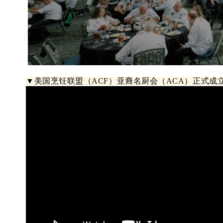
▼美国烹饪联盟（ACF）亚裔名厨会（ACA）正式