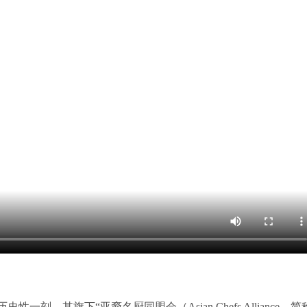
F）迎来历史性一刻，其旗下“亚裔名厨同盟会（Asian Chefs Alliance，简