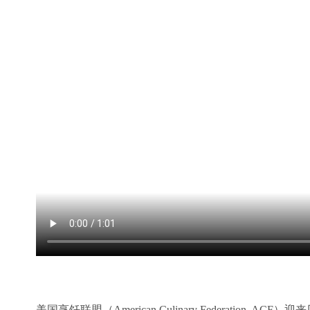
美国烹饪联盟（American Culinary Federation, AC