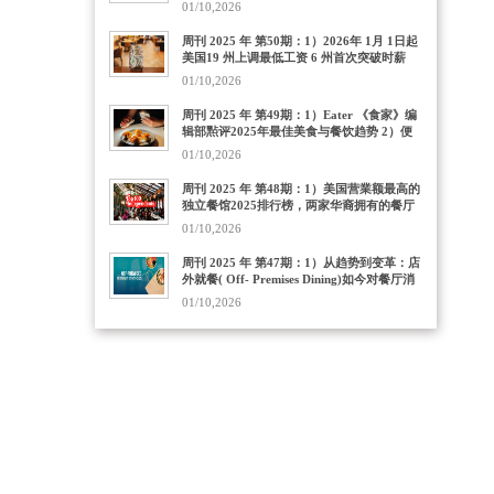
01/10,2026
3）美国最大粤菜㸃心餐厅落地加州湾区，半
岛豪苑酒家第五分店豪华開業容纳800人
周刊 2025 年 第50期：1）2026年 1月 1日起
美国19 州上调最低工资 6 州首次突破时薪
$15 2）2025 年餐飲行业科技愿望清单出炉
01/10,2026
：AI人工智能列为核心刚需 3）百胜发布首
份全球餐饮趋势报告：自我中心、情绪价
周刊 2025 年 第49期：1）Eater 《食家》编
值、掌控感
辑部㸃评2025年最佳美食与餐饮趋势 2）便
利店(Convenience Stores）正日益成为美国
01/10,2026
人的餐饮目的地，Grubhub 2025年外卖订单
揭示 3）DoorDash 与 Uber 联合起诉纽约
周刊 2025 年 第48期：1）美国营業额最高的
市，反对强制预付小费规定
独立餐馆2025排行榜，两家华裔拥有的餐厅
上榜 2）餐馆行业杂志点評百强独立餐厅逆境
01/10,2026
制胜之道 3）假日季餐饮外烩服务提速 全美
连锁餐厅扎堆推出节日限定菜单
周刊 2025 年 第47期：1）从趋势到变革：店
外就餐( Off- Premises Dining)如今对餐厅消
费者和经营者至关重要 2）感恩节消费潮现新
01/10,2026
趋势 美超预制菜销量增42% 餐厅客流降25%
3）美国 2025 报税新规：餐饮相关小费、加
班收入可免税！